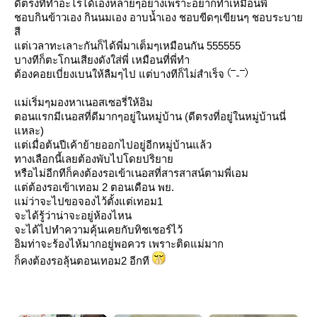
ดีตรงที่ทำอะไรได้เองหลายๆอย่างเพราะอยากทำเหมือนพี่
ชอบกินข้าวเอง กินนมเอง อาบน้ำเอง ชอบขีดๆเขียนๆ ชอบระบา
สี
ต่เวลาทะเลาะกันก็ได้พี่มาเต็มๆเหมือนกัน 555555
บางทีก็ตะโกนเสียงดังใส่พี่ เหมือนที่พี่ทำ
ต้องคอยเบี่ยงเบนให้ลืมๆไป แต่บางทีก็ไม่สำเร็จ
ม่เริ่มๆมองหาเนอสเซอรี่ให้อิม
ตอนแรกมีเนอสที่ดีมากๆอยู่ในหมู่บ้าน (ดีตรงที่อยู่ในหมู่บ้านนี่
หละ)
ต่เมื่อต้นปีเค้าย้ายออกไปอยู่อีกหมู่บ้านแล้ว
ทางเลือกนี้เลยต้องพับไปโดยปริยา
หรือไม่อีกทีก็คงต้องรอเข้าเนอสที่สารสาสน์ตามพี่เอม
ต่ต้องรอเข้าเทอม 2 ตอนเดือน พย.
ม่ว่าจะไปขอจองไว้ตั้งแต่เทอม1
จะได้รู้ว่าน่าจะอยู่ห้องไหน
จะได้ไปทำความคุ้นเคยกับทิชเชอร์ไว้
อิมท่าจะร้องไห้มากอยู่พอควร เพราะติดแม่มาก
ก็คงต้องรอลุ้นตอนเทอม2 อีกที