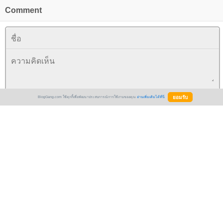
Comment
BlogGang.com ใช้คุกกี้เพื่อพัฒนาประสบการณ์การใช้งานของคุณ
อ่านเพิ่มเติมได้ที่นี่
* blog นี้ comment ได้เฉพาะสมาชิก
+
Emotion
+
Happy birthday จ้า น้องอิม ริวริวคิดถึงน๊า จุบุจุบุ
ดย:
j a r n i k
20 เมษายน 2556 0:32:54 น.